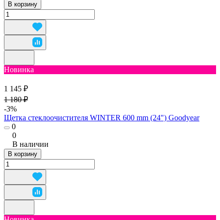
В корзину
Новинка
1 145 ₽
1 180 ₽
-3%
Щетка стеклоочистителя WINTER 600 mm (24") Goodyear
0
0
В наличии
В корзину
Новинка