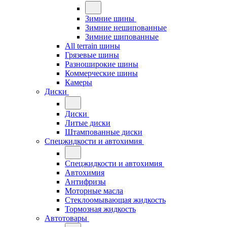
Зимние шины
Зимние нешипованные
Зимние шипованные
All terrain шины
Грязевые шины
Разноширокие шины
Коммерческие шины
Камеры
Диски
Диски
Литые диски
Штампованные диски
Спецжидкости и автохимия
Спецжидкости и автохимия
Автохимия
Антифризы
Моторные масла
Стеклоомывающая жидкость
Тормозная жидкость
Автотовары