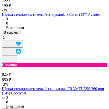
185 ₽
190 ₽
-3%
Щетка стеклоочистителя Aerodynamic 325mm (13") Avantech
0
0
В наличии
В корзину
Новинка
825 ₽
850 ₽
-3%
Щетка стеклоочистителя бескаркасная FRAMELESS 360 mm
(14") Goodyear
0
0
В наличии