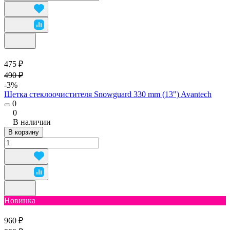
475 ₽
490 ₽
-3%
Щетка стеклоочистителя Snowguard 330 mm (13") Avantech
0
0
В наличии
В корзину
Новинка
960 ₽