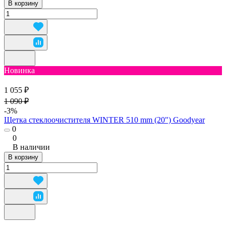
В корзину
Новинка
1 055 ₽
1 090 ₽
-3%
Щетка стеклоочистителя WINTER 510 mm (20") Goodyear
0
0
В наличии
В корзину