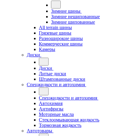
Зимние шины
Зимние нешипованные
Зимние шипованные
All terrain шины
Грязевые шины
Разноширокие шины
Коммерческие шины
Камеры
Диски
Диски
Литые диски
Штампованные диски
Спецжидкости и автохимия
Спецжидкости и автохимия
Автохимия
Антифризы
Моторные масла
Стеклоомывающая жидкость
Тормозная жидкость
Автотовары